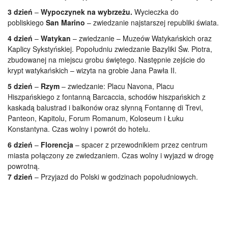
3 dzień
–
Wypoczynek na wybrzeżu.
Wycieczka do
pobliskiego
San Marino
–
zwiedzanie najstarszej republiki świata.
4 dzień
–
Watykan
–
zwiedzanie –
Muzeów Watykańskich oraz
Kaplicy Sykstyńskiej. Popołudniu zwiedzanie Bazyliki Św. Piotra,
zbudowanej na miejscu grobu świętego. Następnie zejście do
krypt watykańskich –
wizyta na grobie Jana Pawła II.
5 dzień
–
Rzym
–
zwiedzanie: Placu Navona, Placu
Hiszpańskiego z fontanną Barcaccia, schodów hiszpańskich z
kaskadą balustrad i balkonów oraz słynną Fontannę di Trevi,
Panteon, Kapitolu, Forum Romanum, Koloseum i Łuku
Konstantyna. Czas wolny i powrót do hotelu.
6 dzień
–
Florencja
–
spacer z przewodnikiem przez centrum
miasta połączony ze zwiedzaniem. Czas wolny i wyjazd w drogę
powrotną.
7 dzień
– Przyjazd do Polski w godzinach popołudniowych.