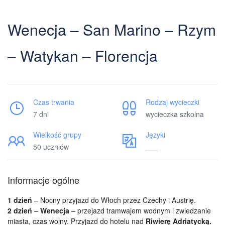
Wenecja – San Marino – Rzym
– Watykan – Florencja
Czas trwania
Rodzaj wycieczki
7 dni
wycieczka szkolna
Wielkość grupy
Języki
50 uczniów
___
Informacje ogólne
1 dzień
– Nocny przyjazd do Włoch przez Czechy i Austrię.
2 dzień
–
Wenecja
–
przejazd tramwajem wodnym i zwiedzanie
miasta, czas wolny. Przyjazd do hotelu nad
Riwierę Adriatycką.