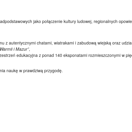
adpodstawowych jako połączenie kultury ludowej, regionalnych opowieś
u z autentycznymi chatami, wiatrakami i zabudową wiejską oraz udział 
Warmii i Mazur”
,
zestrzeń edukacyjna z ponad 140 eksponatami rozmieszczonymi w pię
enia naukę w prawdziwą przygodę.