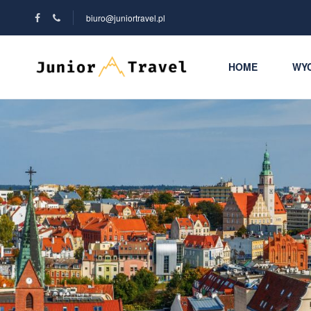
biuro@juniortravel.pl
HOME
WYC