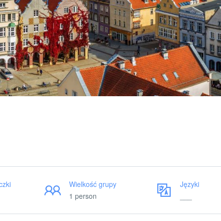
czki
Wielkość grupy
Języki
1 person
___