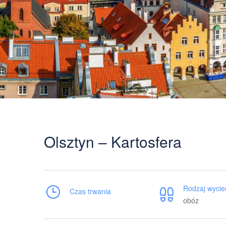
Olsztyn – Kartosfera
Rodzaj wycie
Czas trwania
obóz