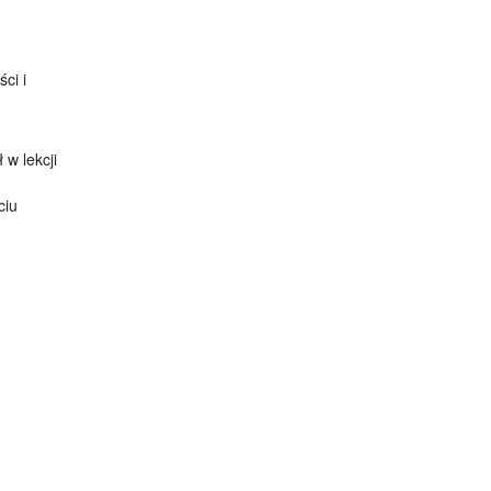
ci i
w lekcji
ciu