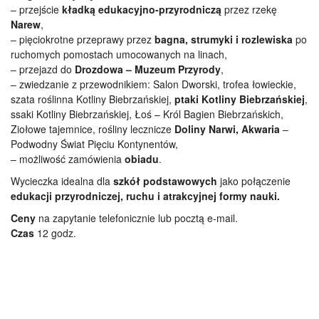
– przejście
kładką edukacyjno-przyrodniczą
przez rzekę
Narew
,
– pięciokrotne przeprawy przez
bagna, strumyki i rozlewiska
po
ruchomych pomostach umocowanych na linach,
– przejazd do
Drozdowa – Muzeum Przyrody
,
– zwiedzanie z przewodnikiem: Salon Dworski, trofea łowieckie,
szata roślinna Kotliny Biebrzańskiej,
ptaki Kotliny Biebrzańskiej
,
ssaki Kotliny Biebrzańskiej, Łoś – Król Bagien Biebrzańskich,
Ziołowe tajemnice, rośliny lecznicze
Doliny Narwi, Akwaria
–
Podwodny Świat Pięciu Kontynentów,
– możliwość zamówienia
obiadu
.
Wycieczka idealna dla
szkół podstawowych
jako połączenie
edukacji przyrodniczej, ruchu i atrakcyjnej formy nauki.
Ceny
na zapytanie telefonicznie lub pocztą e-mail.
Czas
12 godz.