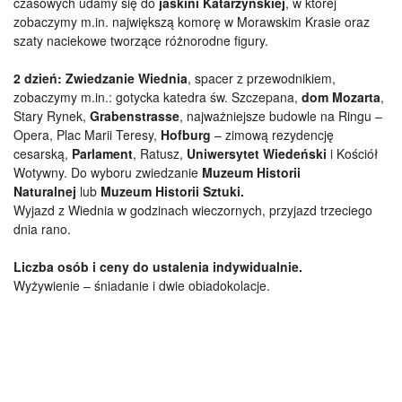
czasowych
udamy się do
jaskini Katarzyńskiej
, w której
zobaczymy m.in. największą komorę w Morawskim Krasie oraz
szaty naciekowe tworzące różnorodne figury.
2 dzień:
Zwiedzanie Wiednia
,
spacer z przewodnikiem,
zobaczymy m.in.
:
gotyck
a
kated
ra
św. Szczepana,
dom Mozarta
,
Stary Rynek,
Grabenstrasse
, najważniejsze budowle na Ringu –
Opera, Plac Marii Teresy,
Hofburg
– zimową rezydencję
cesarską,
Parlament
, Ratusz,
Uniwersytet Wiedeński
i Kościół
Wotywny. Do wyboru z
wiedzanie
Muzeum Historii
Naturalnej
lub
Muzeum Historii Sztuki.
Wyjazd z Wiednia w godzinach wieczornych, przyjazd trzeciego
dnia rano.
Liczba osób i ceny
do ustalenia indywidualnie.
Wyżywienie – śniadanie i dwie obiadokolacje.