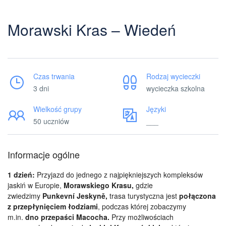
Morawski Kras – Wiedeń
Czas trwania
Rodzaj wycieczki
3 dni
wycieczka szkolna
Wielkość grupy
Języki
50 uczniów
___
Informacje ogólne
1 dzień:
Przyjazd do jednego z najpiękniejszych kompleksów
jaskiń w Europie,
Morawskiego Krasu,
gdzie
zwiedzimy
Punkevní Jeskyně
,
trasa turystyczna jest
połączona
z przepłynięciem łodziami
, podczas której zobaczymy
m.in.
dno przepaści Macocha
.
Przy możliwościach