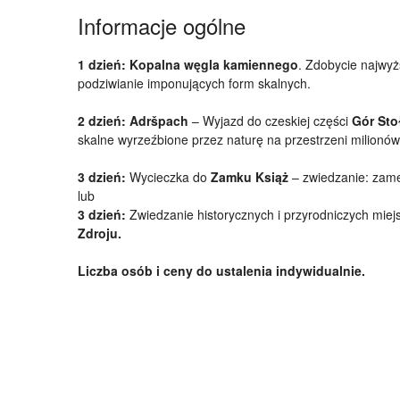
Informacje ogólne
1 dzień:
Kopalna węgla kamiennego
. Zdobycie najwy
podziwianie imponujących form skalnych.
2 dzień:
Adršpach
– Wyjazd do czeskiej części
Gór Sto
skalne wyrzeźbione przez naturę na przestrzeni milionów 
3 dzień:
Wycieczka do
Zamku Książ
– zwiedzanie: zame
lub
3 dzień:
Zwiedzanie historycznych i przyrodniczych mie
Zdroju.
Liczba osób i ceny
do ustalenia indywidualnie.