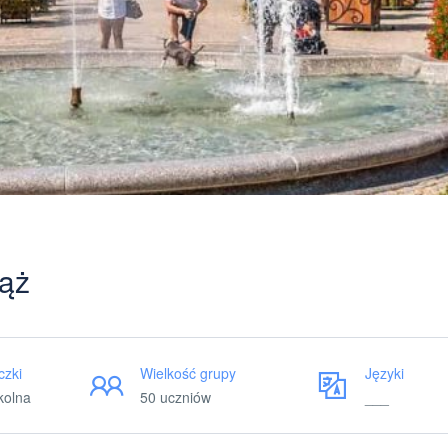
ąż
czki
Wielkość grupy
Języki
kolna
50 uczniów
___