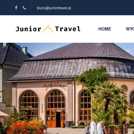
biuro@juniortravel.pl
HOME
WYC