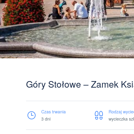
Góry Stołowe – Zamek Ksi
Czas trwania
Rodzaj wycie
3 dni
wycieczka sz