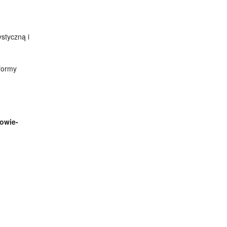
ystyczną i
formy
owie-