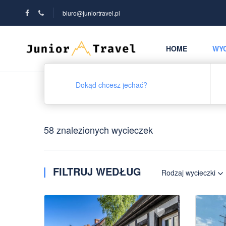
biuro@juniortravel.pl
HOME
WYC
58 znalezionych wycieczek
FILTRUJ WEDŁUG
Rodzaj wycieczki