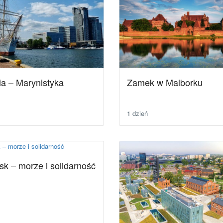
a – Marynistyka
Zamek w Malborku
1 dzień
k – morze i solidarność