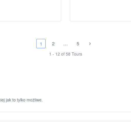
2
…
5
1
1 - 12 of 58 Tours
ej jak to tylko możliwe.