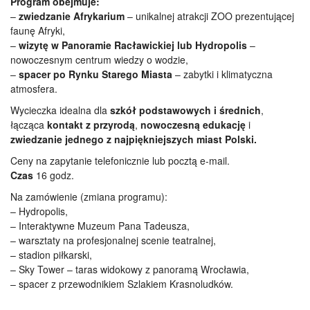
Program obejmuje:
–
zwiedzanie Afrykarium
– unikalnej atrakcji ZOO prezentującej
faunę Afryki,
–
wizytę w Panoramie Racławickiej lub Hydropolis
–
nowoczesnym centrum wiedzy o wodzie,
–
spacer po Rynku Starego Miasta
– zabytki i klimatyczna
atmosfera.
Wycieczka idealna dla
szkół podstawowych i średnich
,
łącząca
kontakt z przyrodą
,
nowoczesną edukację
i
zwiedzanie jednego z najpiękniejszych miast Polski.
Ceny
na zapytanie telefonicznie lub pocztą e-mail.
Czas
16 godz.
Na zamówienie (zmiana programu):
– Hydropolis,
– Interaktywne Muzeum Pana Tadeusza,
– warsztaty na profesjonalnej scenie teatralnej,
– stadion piłkarski,
– Sky Tower – taras widokowy z panoramą Wrocławia,
– spacer z przewodnikiem Szlakiem Krasnoludków.